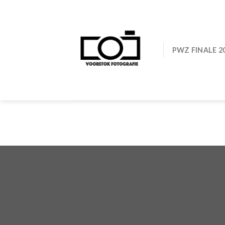
Ga
naar
inhoud
PWZ FINALE 2