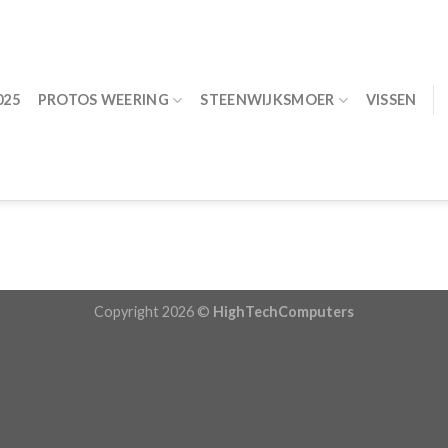
025
PROTOS WEERING
STEENWIJKSMOER
VISSEN
Copyright 2026 ©
HighTechComputers